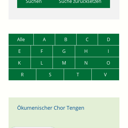
Suche zurücksetzen
Alle
A
B
C
D
E
F
G
H
I
K
L
M
N
O
R
S
T
V
Ökumenischer Chor Tengen