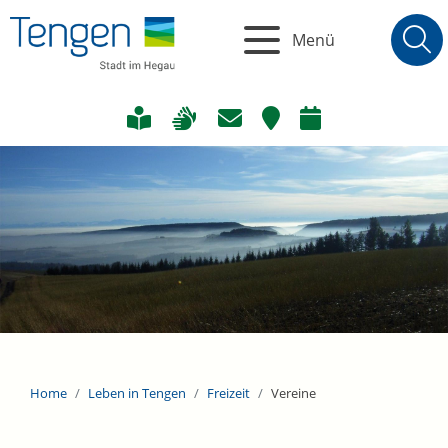
Menü
Home
Leben in Tengen
Freizeit
Vereine