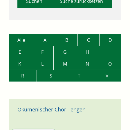
Suche zurücksetzen
Alle
A
B
C
D
E
F
G
H
I
K
L
M
N
O
R
S
T
V
Ökumenischer Chor Tengen