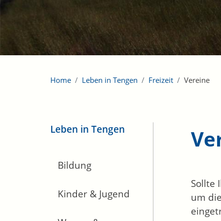
Home
Leben in Tengen
Freizeit
Vereine
Leben in Tengen
Ve
Bildung
Sollte
Kinder & Jugend
um die
einget