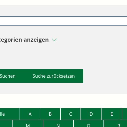
tegorien anzeigen
Suche zurücksetzen
lle
A
B
C
D
E
M
N
O
R