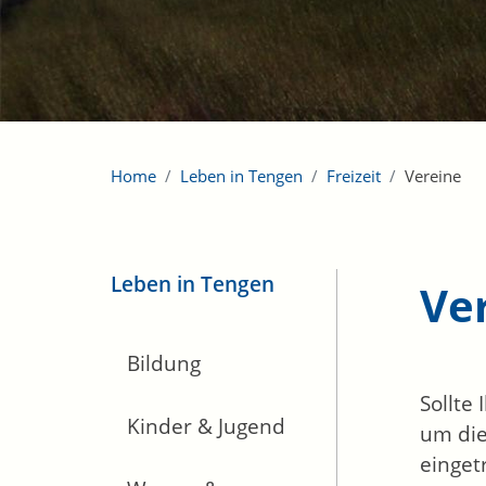
Home
Leben in Tengen
Freizeit
Vereine
Leben in Tengen
Ve
Bildung
Sollte
Kinder & Jugend
um die
einget