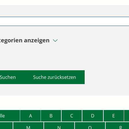
tegorien anzeigen
Suche zurücksetzen
lle
A
B
C
D
E
M
N
O
R