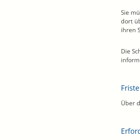
Sie mü
dort ü
ihren 
Die Sc
inform
Frist
Über d
Erfor