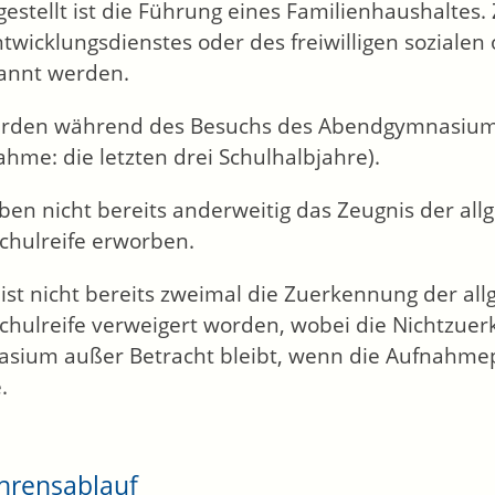
gestellt ist die Führung eines Familienhaushaltes.
twicklungsdienstes oder des freiwilligen sozialen
annt werden.
erden während des Besuchs des Abendgymnasiums
hme: die letzten drei Schulhalbjahre).
aben nicht bereits anderweitig das Zeugnis der a
chulreife erworben.
 ist nicht bereits zweimal die Zuerkennung der 
chulreife verweigert worden
, wobei die Nichtzue
sium außer Betracht bleibt, wenn die Aufnahmep
e
.
hrensablauf