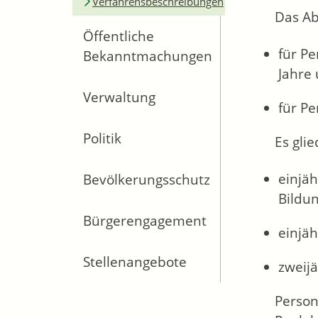
Verfahrensbeschreibungen
Das A
Öffentliche
für Pe
Bekanntmachungen
Jahre
Verwaltung
für Pe
Politik
Es gli
einjäh
Bevölkerungsschutz
Bildu
Bürgerengagement
einjä
Stellenangebote
zweij
Person