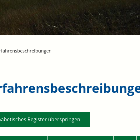
rfahrensbeschreibungen
rfahrensbeschreibung
habetisches Register überspringen