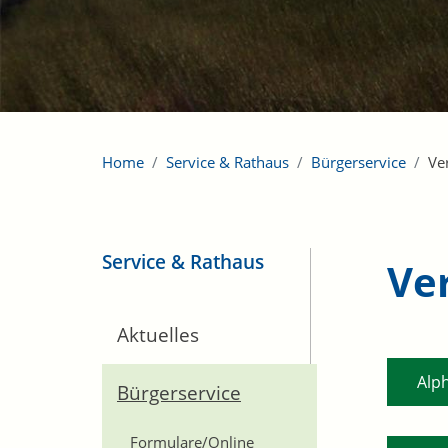
Home
Service & Rathaus
Bürgerservice
Ve
Service & Rathaus
Ve
Aktuelles
Alp
Bürgerservice
Formulare/Online