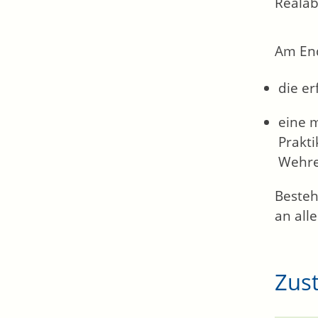
Realab
Am End
die er
eine 
Prakti
Wehre
Besteh
an all
Zust