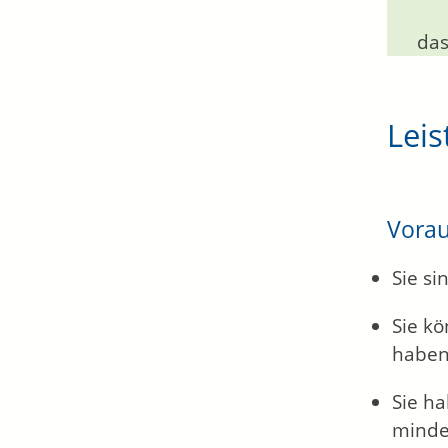
das
Leis
Vora
Sie si
Sie k
habe
Sie h
mindes