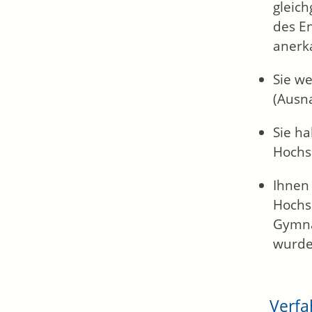
gleich
des En
anerk
Sie w
(Ausna
Sie h
Hochs
Ihnen
Hochs
Gymna
wurd
Verfa