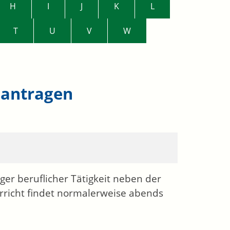
H
I
J
K
L
T
U
V
W
antragen
r beruflicher Tätigkeit neben der
erricht findet normalerweise abends