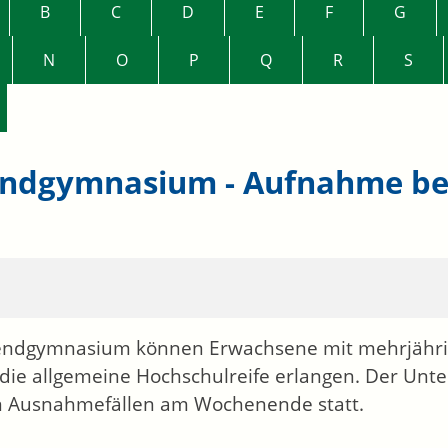
B
C
D
E
F
G
N
O
P
Q
R
S
ndgymnasium - Aufnahme be
ndgymnasium können Erwachsene mit mehrjährige
 die allgemeine Hochschulreife erlangen. Der Unt
n Ausnahmefällen am Wochenende statt.