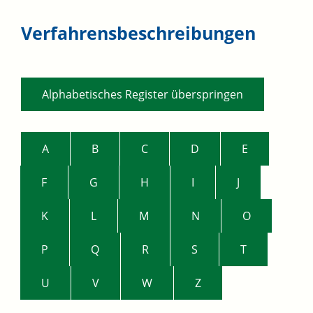
Verfahrensbeschreibungen
Alphabetisches Register überspringen
A
B
C
D
E
F
G
H
I
J
K
L
M
N
O
P
Q
R
S
T
U
V
W
Z