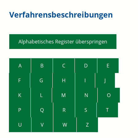
Verfahrensbeschreibungen
Alphabetisches Register überspringen
A
B
C
D
E
F
G
H
I
J
K
L
M
N
O
P
Q
R
S
T
U
V
W
Z