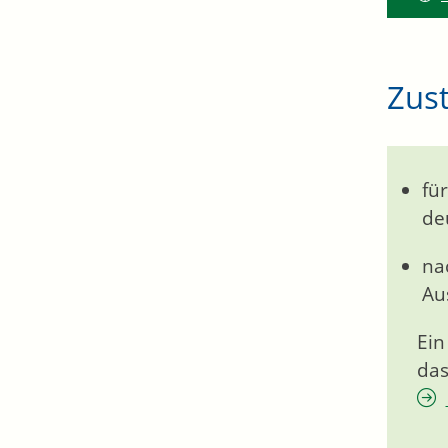
Zust
fü
de
na
Au
Ei
das