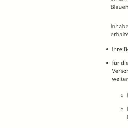
Blauen
Inhabe
erhalt
ihre 
für di
Verso
weite