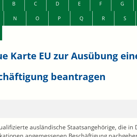
B
C
D
E
F
G
N
O
P
Q
R
S
ue Karte EU zur Ausübung eine
chäftigung beantragen
alifizierte ausländische Staatsangehörige, die in
ikationen angemessenen Beschäftigung nachgehe