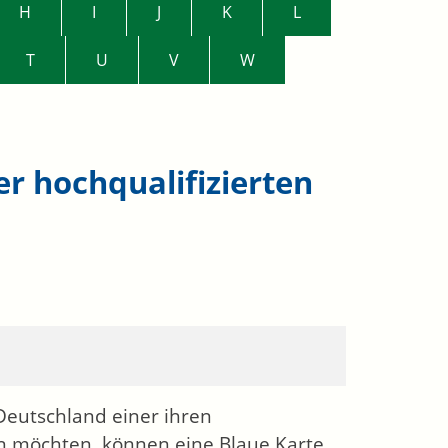
H
I
J
K
L
T
U
V
W
r hochqualifizierten
 Deutschland einer ihren
n möchten, können eine Blaue Karte