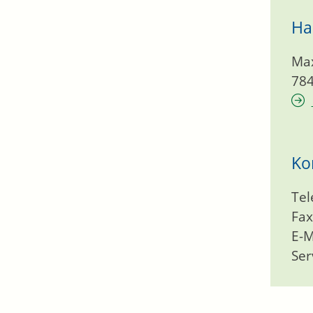
Ha
Max
78
Ko
Tel
Fax
E-M
Ser