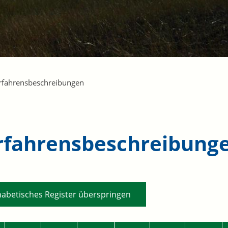
rfahrensbeschreibungen
rfahrensbeschreibung
habetisches Register überspringen