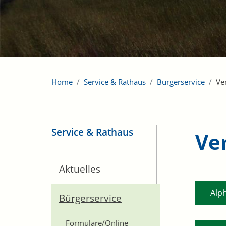
Home
Service & Rathaus
Bürgerservice
Ve
Service & Rathaus
Ve
Aktuelles
Alp
Bürgerservice
Formulare/Online