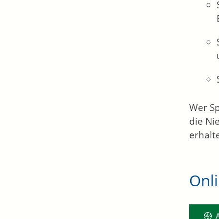
Wer Sp
die Ni
erhalt
Onl