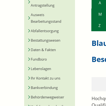
A
Antragstellung
M
Ausweis
Bearbeitungsstand
Z
Abfallentsorgung
Bestattungswesen
Bla
Daten & Fakten
Bes
Fundbüro
Lebenslagen
Ihr Kontakt zu uns
Bankverbindung
Behördenwegweiser
Hochqu
Qualif