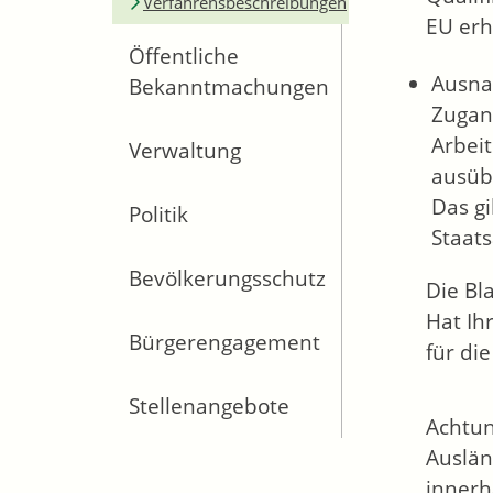
Verfahrensbeschreibungen
EU erh
Öffentliche
Ausn
Bekanntmachungen
Zugan
Arbeit
Verwaltung
ausüb
Das gi
Politik
Staat
Bevölkerungsschutz
Die Bl
Hat Ih
Bürgerengagement
für di
Stellenangebote
Achtu
Auslän
innerh