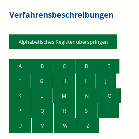
Verfahrensbeschreibungen
Alphabetisches Register überspringen
A
B
C
D
E
F
G
H
I
J
K
L
M
N
O
P
Q
R
S
T
U
V
W
Z