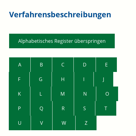
Verfahrensbeschreibungen
Alphabetisches Register überspringen
A
B
C
D
E
F
G
H
I
J
K
L
M
N
O
P
Q
R
S
T
U
V
W
Z