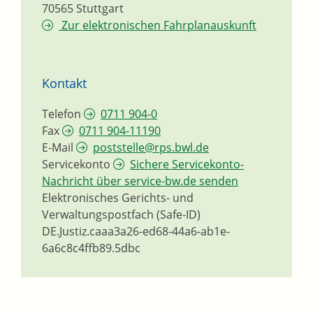
70565
Stuttgart
Zur elektronischen Fahrplanauskunft
Kontakt
Telefon
0711 904-0
Fax
0711 904-11190
E-Mail
poststelle@rps.bwl.de
Servicekonto
Sichere Servicekonto-
Nachricht über service-bw.de senden
Elektronisches Gerichts- und
Verwaltungspostfach (Safe-ID)
DE.Justiz.caaa3a26-ed68-44a6-ab1e-
6a6c8c4ffb89.5dbc