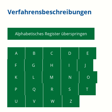
Verfahrensbeschreibungen
Alphabetisches Register überspringen
A
B
C
D
E
F
G
H
I
J
K
L
M
N
O
P
Q
R
S
T
U
V
W
Z