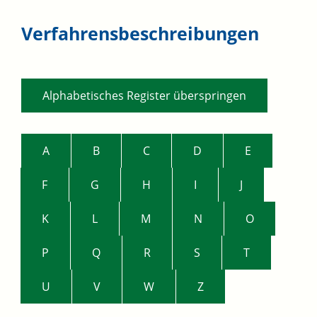
Verfahrensbeschreibungen
Alphabetisches Register überspringen
A
B
C
D
E
F
G
H
I
J
K
L
M
N
O
P
Q
R
S
T
U
V
W
Z