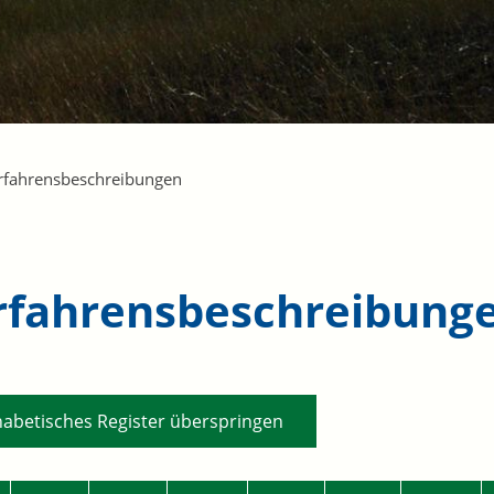
rfahrensbeschreibungen
rfahrensbeschreibung
habetisches Register überspringen