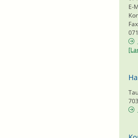
E-M
Kon
Fax
071
[La
Ha
Ta
70
Ko