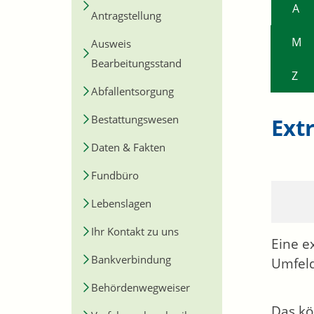
A
Antragstellung
M
Ausweis
Bearbeitungsstand
Z
Abfallentsorgung
Bestattungswesen
Ext
Daten & Fakten
Fundbüro
Lebenslagen
Ihr Kontakt zu uns
Eine e
Bankverbindung
Umfel
Behördenwegweiser
Das kö