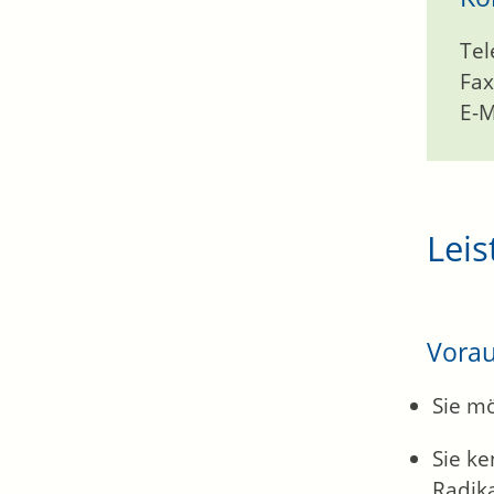
Tel
Fax
E-M
Leis
Vora
Sie mö
Sie ke
Radik