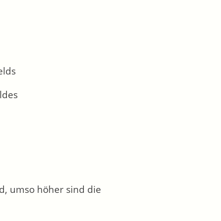
elds
ldes
rd, umso höher sind die