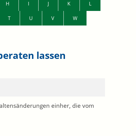
H
I
J
K
L
T
U
V
W
beraten lassen
rhaltensänderungen einher, die vom