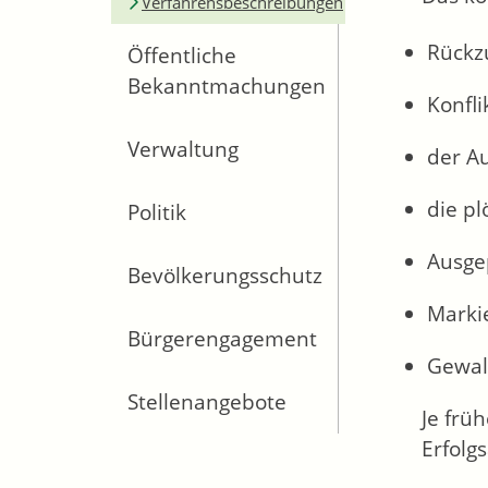
Verfahrensbeschreibungen
Rückz
Öffentliche
Bekanntmachungen
Konfl
Verwaltung
der A
die p
Politik
Ausge
Bevölkerungsschutz
Marki
Bürgerengagement
Gewal
Stellenangebote
Je frü
Erfolg