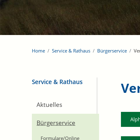
Home
Service & Rathaus
Bürgerservice
Ve
Service & Rathaus
Ve
Aktuelles
Alp
Bürgerservice
Formulare/Online