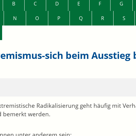
B
C
D
E
F
G
N
O
P
Q
R
S
remismus-sich beim Ausstieg 
xtremistische Radikalisierung geht häufig mit Ve
d bemerkt werden.
nnen unter anderem sein: