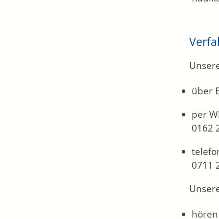
Verfa
Unsere
über 
per W
0162 
telefo
0711 
Unsere
hören