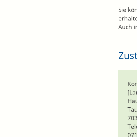
Sie kö
erhalt
Auch i
Zust
Kom
[La
Hau
Ta
703
Tel
071