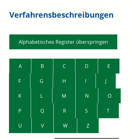
Verfahrensbeschreibungen
Alphabetisches Register überspringen
A
B
C
D
E
F
G
H
I
J
K
L
M
N
O
P
Q
R
S
T
U
V
W
Z