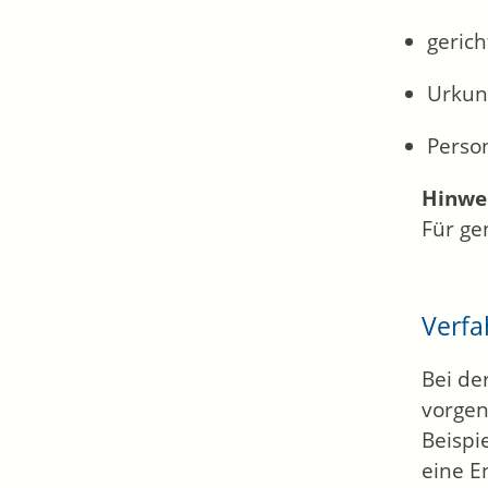
gerich
Urkun
Perso
Hinwei
Für ge
Verfa
Bei de
vorgen
Beispi
eine E