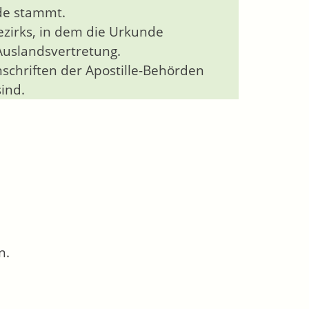
nde stammt.
ezirks, in dem die Urkunde
 Auslandsvertretung.
nschriften der Apostille-Behörden
ind.
n.