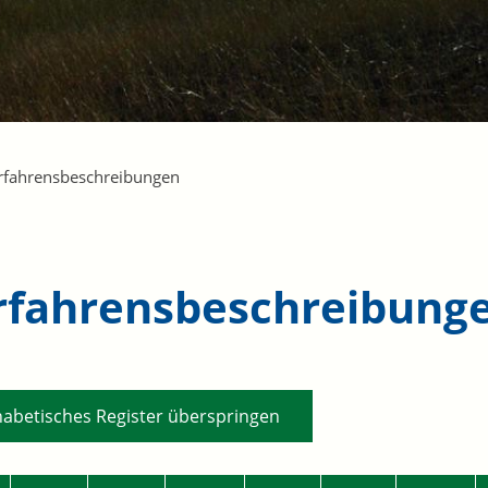
rfahrensbeschreibungen
rfahrensbeschreibung
habetisches Register überspringen