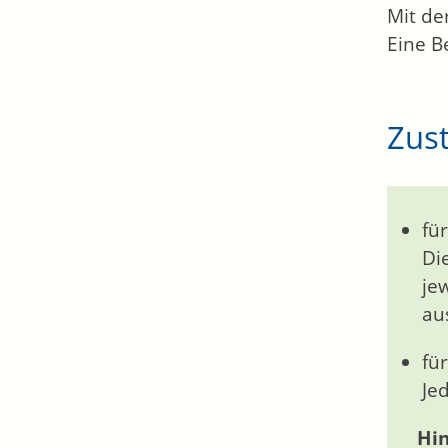
Mit de
Eine B
Zust
für
Di
je
au
für
Je
Hin