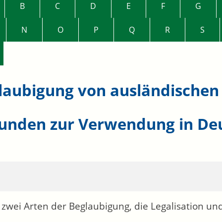
B
C
D
E
F
G
N
O
P
Q
R
S
laubigung von ausländischen 
unden zur Verwendung in De
t zwei Arten der Beglaubigung, die Legalisation und