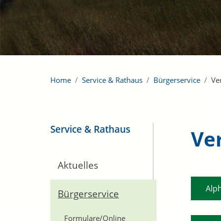
Home
Service & Rathaus
Bürgerservice
Ve
Service & Rathaus
Ve
Aktuelles
Alp
Bürgerservice
Formulare/Online