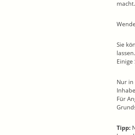
macht
Wenden
Sie kö
lassen
Einige
Nur in
Inhabe
Für An
Grunds
Tipp:
N