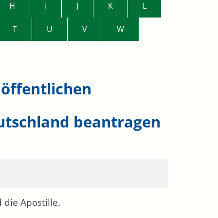
H
I
J
K
L
T
U
V
W
öffentlichen
utschland beantragen
 die Apostille.