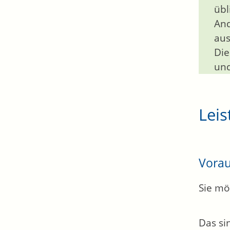
übl
And
aus
Die
und
Leis
Vora
Sie mö
Das si