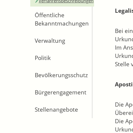
Verfahrensbeschreibungen
Legali
Öffentliche
Bekanntmachungen
Bei ei
Urkund
Verwaltung
Im Ans
Urkund
Politik
Stelle
Bevölkerungsschutz
Aposti
Bürgerengagement
Die Ap
Stellenangebote
Überei
Die Ap
Urkund