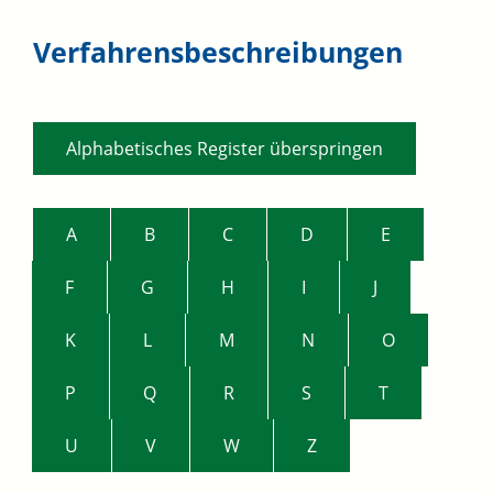
Verfahrensbeschreibungen
Alphabetisches Register überspringen
A
B
C
D
E
F
G
H
I
J
K
L
M
N
O
P
Q
R
S
T
U
V
W
Z