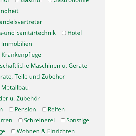
hof
Gasthof
Gastronomie
ndheit
andelsvertreter
s-und Sanitärtechnik
Hotel
Immobilien
Krankenpflege
schaftliche Maschinen u. Geräte
räte, Teile und Zubehör
Metallbau
der u. Zubehör
n
Pension
Reifen
erren
Schreinerei
Sonstige
ge
Wohnen & Einrichten