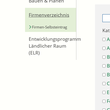
Bauen & Planen
Firmenverzeichnis
Firmen-Selbsteintrag
Kat
Entwicklungsprogramm
A
Ländlicher Raum
A
(ELR)
B
B
B
C
E
F