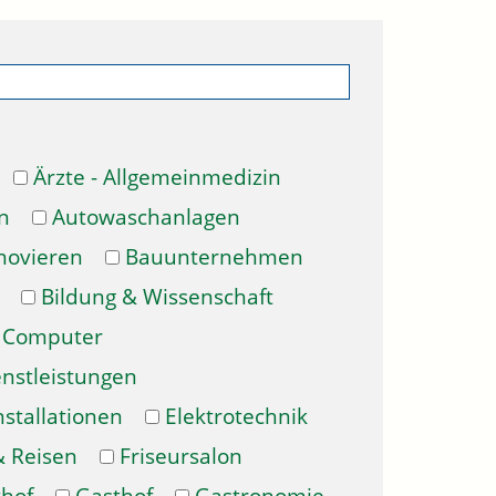
Ärzte - Allgemeinmedizin
n
Autowaschanlagen
novieren
Bauunternehmen
Bildung & Wissenschaft
Computer
enstleistungen
nstallationen
Elektrotechnik
& Reisen
Friseursalon