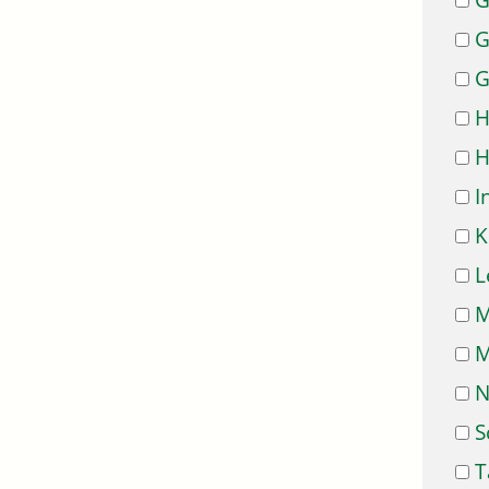
G
G
G
H
H
I
K
L
M
M
N
S
T