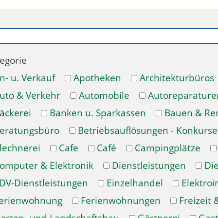
egorie
n- u. Verkauf
Apotheken
Architekturbüros
uto & Verkehr
Automobile
Autoreparature
äckerei
Banken u. Sparkassen
Bauen & Re
eratungsbüro
Betriebsauflösungen - Konkurse
lechnerei
Cafe
Café
Campingplätze
omputer & Elektronik
Dienstleistungen
Di
DV-Dienstleistungen
Einzelhandel
Elektroi
erienwohnung
Ferienwohnungen
Freizeit 