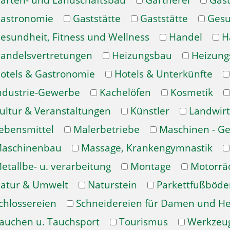
arten- und Landschaftsbau
Gärtnerei
Gast
astronomie
Gaststätte
Gaststätte
Gesu
esundheit, Fitness und Wellness
Handel
H
andelsvertretungen
Heizungsbau
Heizung
otels & Gastronomie
Hotels & Unterkünfte
ndustrie-Gewerbe
Kachelöfen
Kosmetik
ultur & Veranstaltungen
Künstler
Landwirt
ebensmittel
Malerbetriebe
Maschinen - Ge
aschinenbau
Massage, Krankengymnastik
etallbe- u. verarbeitung
Montage
Motorrä
atur & Umwelt
Naturstein
Parkettfußböde
chlossereien
Schneidereien für Damen und H
auchen u. Tauchsport
Tourismus
Werkzeu