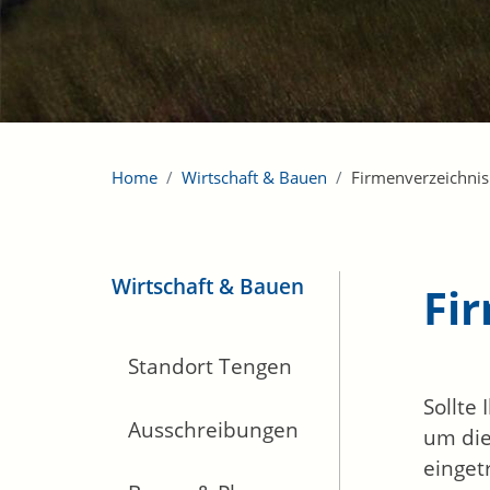
Home
Wirtschaft & Bauen
Firmenverzeichnis
Wirtschaft & Bauen
Fi
Standort Tengen
Sollte
Ausschreibungen
um die
einget