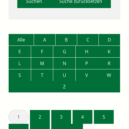
Suche zurücksetzen
Alle
A
B
C
D
E
F
G
H
K
L
M
N
P
R
S
T
U
V
W
Z
1
2
3
4
5