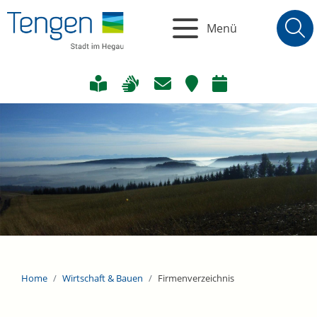
Menü
Home
Wirtschaft & Bauen
Firmenverzeichnis