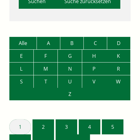
Suche zurücksetzen
Alle
A
B
C
D
E
F
G
H
K
L
M
N
P
R
S
T
U
V
W
Z
1
2
3
4
5