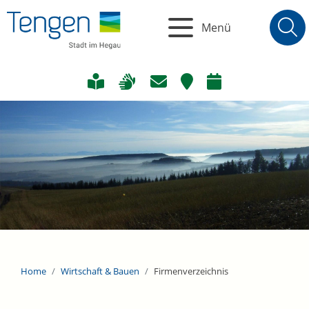
Menü
Home
Wirtschaft & Bauen
Firmenverzeichnis