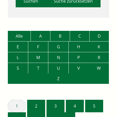
Suche zurücksetzen
Alle
A
B
C
D
E
F
G
H
K
L
M
N
P
R
S
T
U
V
W
Z
1
2
3
4
5