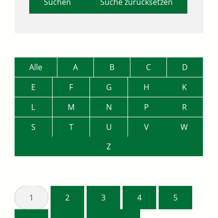
Suche zurücksetzen
Alle
A
B
C
D
E
F
G
H
K
L
M
N
P
R
S
T
U
V
W
Z
1
2
3
4
5