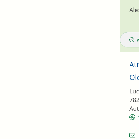
Ale
Au
Ol
Lud
78
Aut