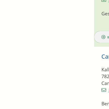
Ges
Ca
Kal
78
Car
Be