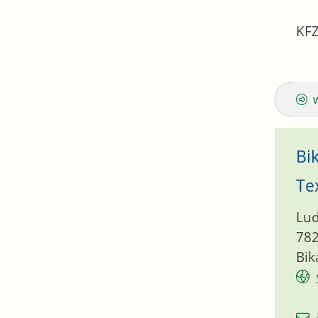
KFZ
Bi
Te
Lud
78
Bik