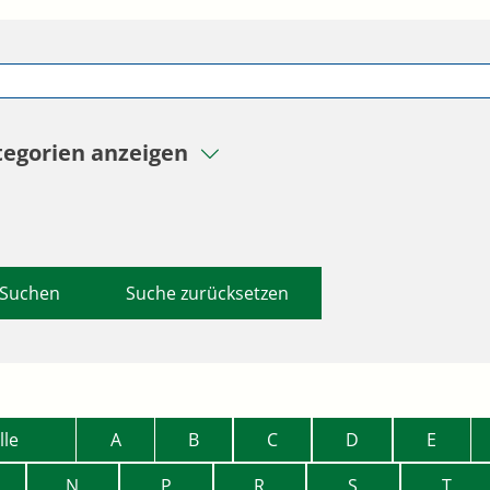
tegorien anzeigen
Suche zurücksetzen
lle
A
B
C
D
E
N
P
R
S
T