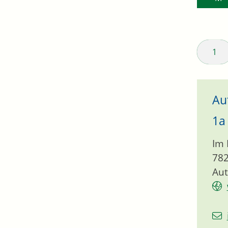
1
Au
1a
Im 
78
Aut