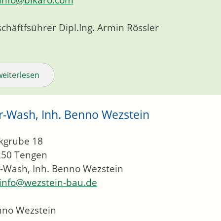
chäftfsührer
Dipl.Ing.
Armin
Rössler
weiterlesen
r-Wash, Inh. Benno Wezstein
kgrube 18
250
Tengen
-Wash, Inh. Benno Wezstein
info@wezstein-bau.de
nno Wezstein