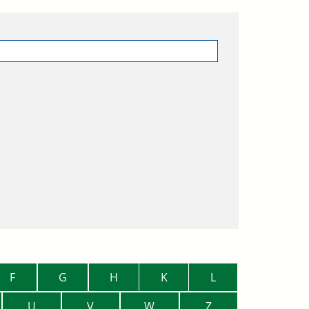
F
G
H
K
L
U
V
W
Z