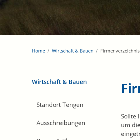
Home
Wirtschaft & Bauen
Firmenverzeichnis
Wirtschaft & Bauen
Fi
Standort Tengen
Sollte
Ausschreibungen
um die
einget