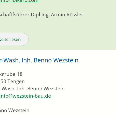
chäftfsührer
Dipl.Ing.
Armin
Rössler
weiterlesen
r-Wash, Inh. Benno Wezstein
kgrube 18
250
Tengen
-Wash, Inh. Benno Wezstein
info@wezstein-bau.de
nno Wezstein