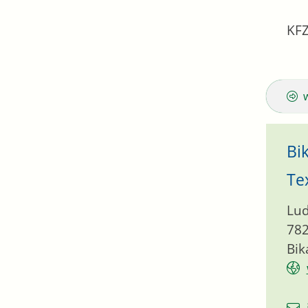
KFZ
Bi
Te
Lud
78
Bik