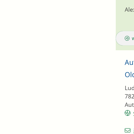
Ale
Au
Ol
Lud
78
Aut