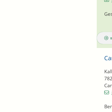
Ges
Ca
Kal
78
Car
Be