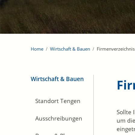
Home
Wirtschaft & Bauen
Firmenverzeichnis
Wirtschaft & Bauen
Fi
Standort Tengen
Sollte
Ausschreibungen
um die
einget