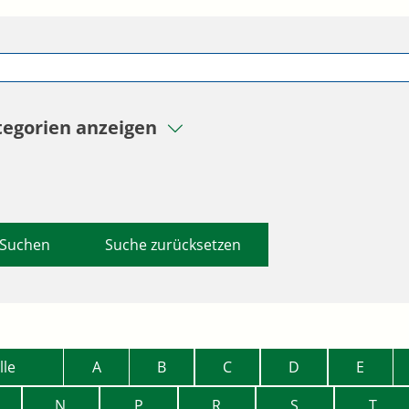
tegorien anzeigen
Suche zurücksetzen
lle
A
B
C
D
E
N
P
R
S
T