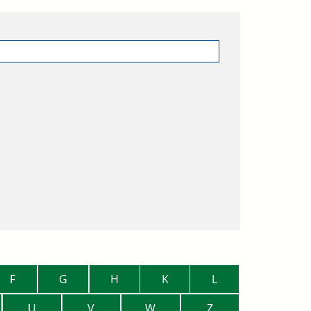
F
G
H
K
L
U
V
W
Z