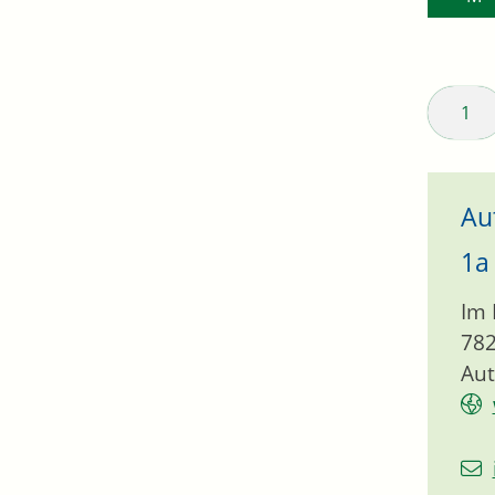
1
Au
1a
Im 
78
Aut