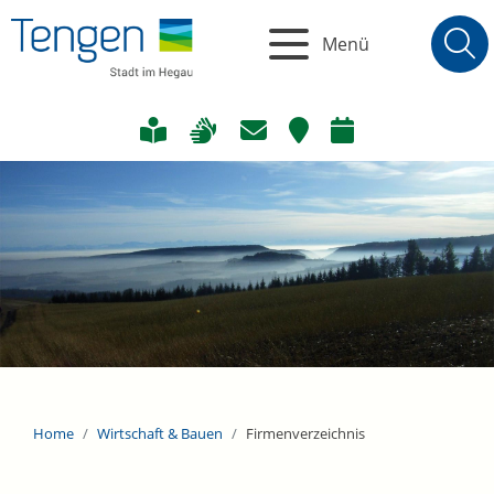
Menü
Home
Wirtschaft & Bauen
Firmenverzeichnis