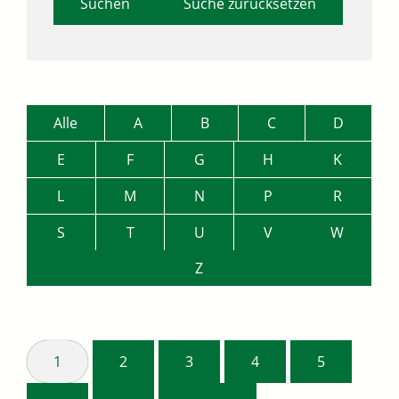
Suche zurücksetzen
Alle
A
B
C
D
E
F
G
H
K
L
M
N
P
R
S
T
U
V
W
Z
1
2
3
4
5