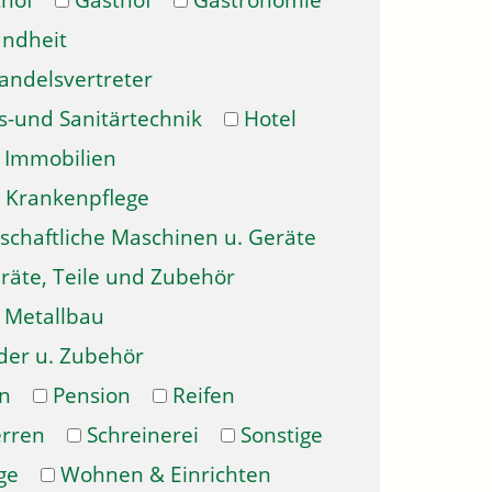
hof
Gasthof
Gastronomie
ndheit
andelsvertreter
s-und Sanitärtechnik
Hotel
Immobilien
Krankenpflege
schaftliche Maschinen u. Geräte
räte, Teile und Zubehör
Metallbau
der u. Zubehör
n
Pension
Reifen
erren
Schreinerei
Sonstige
ge
Wohnen & Einrichten