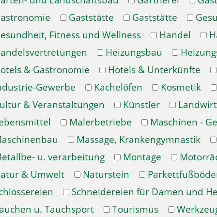
arten- und Landschaftsbau
Gärtnerei
Gast
astronomie
Gaststätte
Gaststätte
Gesu
esundheit, Fitness und Wellness
Handel
H
andelsvertretungen
Heizungsbau
Heizung
otels & Gastronomie
Hotels & Unterkünfte
ndustrie-Gewerbe
Kachelöfen
Kosmetik
ultur & Veranstaltungen
Künstler
Landwirt
ebensmittel
Malerbetriebe
Maschinen - Ge
aschinenbau
Massage, Krankengymnastik
etallbe- u. verarbeitung
Montage
Motorrä
atur & Umwelt
Naturstein
Parkettfußböde
chlossereien
Schneidereien für Damen und H
auchen u. Tauchsport
Tourismus
Werkzeu