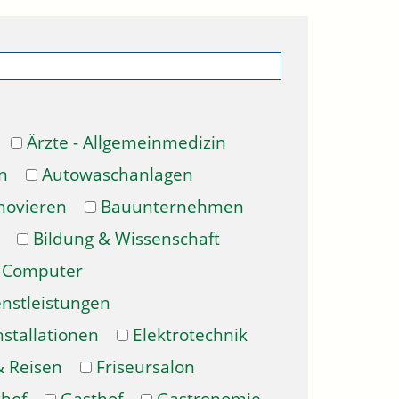
Ärzte - Allgemeinmedizin
n
Autowaschanlagen
novieren
Bauunternehmen
Bildung & Wissenschaft
Computer
enstleistungen
nstallationen
Elektrotechnik
& Reisen
Friseursalon