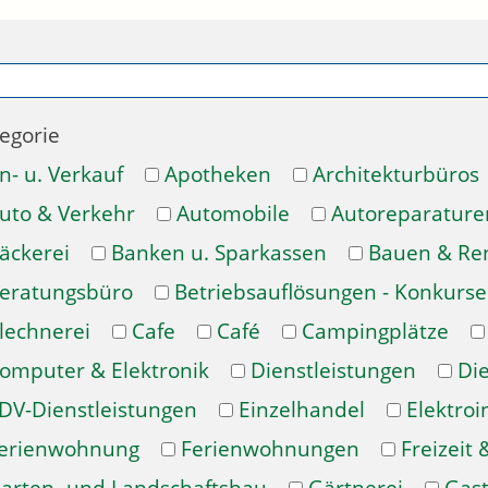
egorie
n- u. Verkauf
Apotheken
Architekturbüros
uto & Verkehr
Automobile
Autoreparature
äckerei
Banken u. Sparkassen
Bauen & Re
eratungsbüro
Betriebsauflösungen - Konkurse
lechnerei
Cafe
Café
Campingplätze
omputer & Elektronik
Dienstleistungen
Di
DV-Dienstleistungen
Einzelhandel
Elektroi
erienwohnung
Ferienwohnungen
Freizeit 