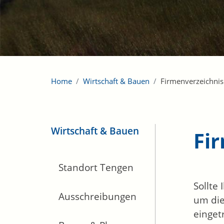
Home
Wirtschaft & Bauen
Firmenverzeichnis
Wirtschaft & Bauen
Fi
Standort Tengen
Sollte
Ausschreibungen
um die
einget