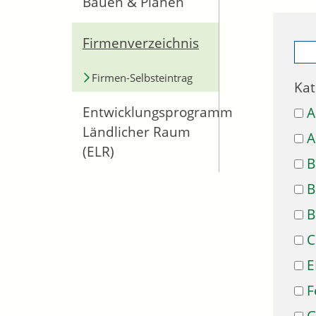
Bauen & Planen
Firmenverzeichnis
Firmen-Selbsteintrag
Kat
Entwicklungsprogramm
A
Ländlicher Raum
A
(ELR)
B
B
B
C
E
F