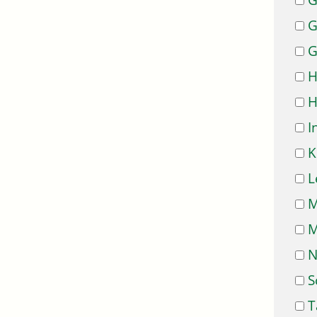
G
G
G
H
H
I
K
L
M
M
N
S
T