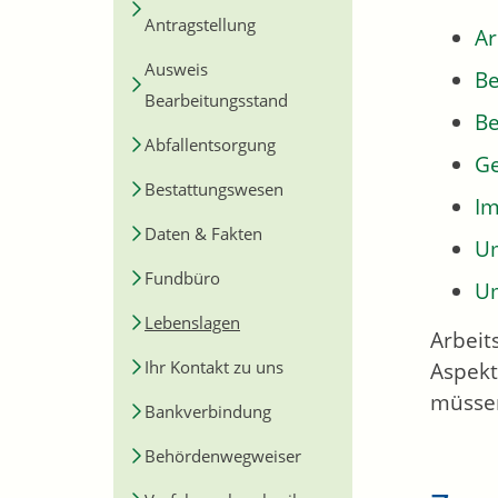
Antragstellung
Ar
Ausweis
Be
Bearbeitungsstand
Be
Abfallentsorgung
Ge
Bestattungswesen
Im
Daten & Fakten
Um
Fundbüro
U
Lebenslagen
Arbeit
Ihr Kontakt zu uns
Aspekt
müssen
Bankverbindung
Behördenwegweiser