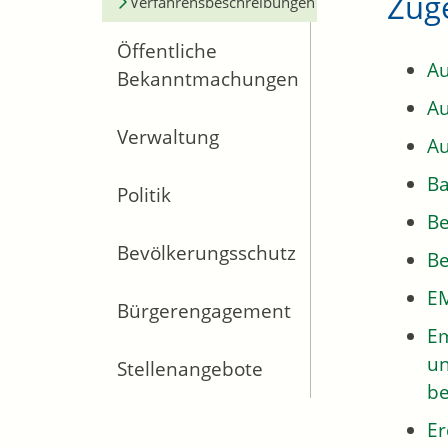
Zug
Verfahrensbeschreibungen
Öffentliche
Au
Bekanntmachungen
Au
Verwaltung
Au
Ba
Politik
Be
Bevölkerungsschutz
Be
EM
Bürgerengagement
Em
un
Stellenangebote
be
Er