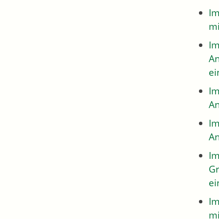
Im
mi
Im
An
ei
Im
An
Im
An
Im
Gr
ei
Im
mi