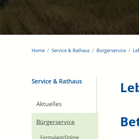
Home
Service & Rathaus
Bürgerservice
Le
Service & Rathaus
Le
Aktuelles
Be
Bürgerservice
Formulare/Online