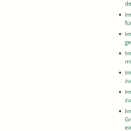
de
Im
fü
Im
ge
Im
mi
Im
zu
Im
zu
Im
Gr
ei