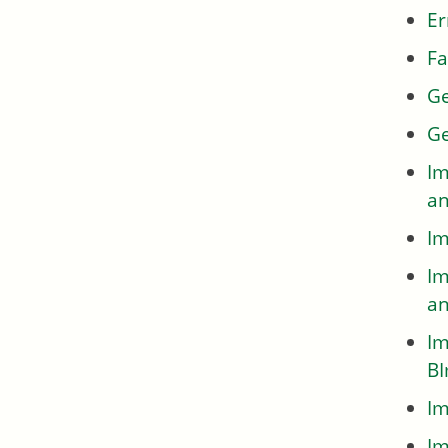
Er
Fa
Ge
Ge
Im
an
Im
Im
an
Im
BI
Im
Im