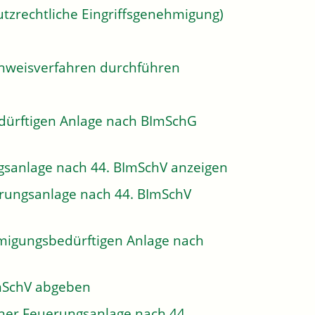
tzrechtliche Eingriffsgenehmigung)
achweisverfahren durchführen
dürftigen Anlage nach BImSchG
gsanlage nach 44. BImSchV anzeigen
erungsanlage nach 44. BImSchV
hmigungsbedürftigen Anlage nach
lmSchV abgeben
ner Feuerungsanlage nach 44.