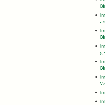
BI
Im
an
Im
B
Im
ge
Im
B
Im
Ve
Im
Im