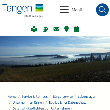
Menü
Home
Service & Rathaus
Bürgerservice
Lebenslagen
Unternehmen führen
Betrieblicher Datenschutz
Datenschutzpflichten von Unternehmen