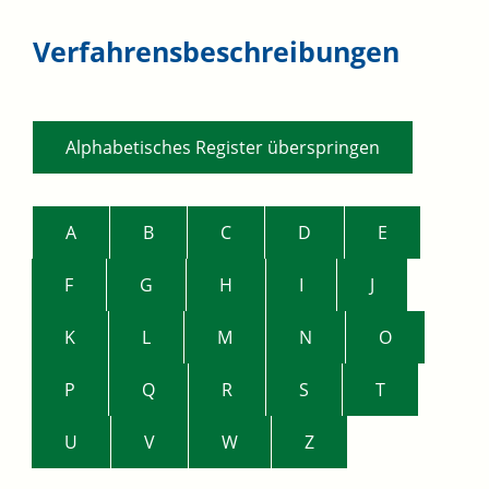
Verfahrensbeschreibungen
Alphabetisches Register überspringen
A
B
C
D
E
F
G
H
I
J
K
L
M
N
O
P
Q
R
S
T
U
V
W
Z