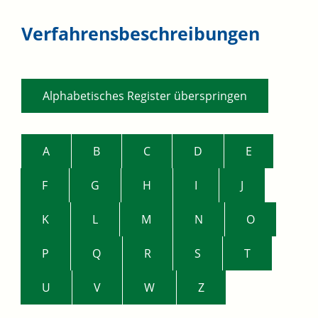
Verfahrensbeschreibungen
Alphabetisches Register überspringen
A
B
C
D
E
F
G
H
I
J
K
L
M
N
O
P
Q
R
S
T
U
V
W
Z