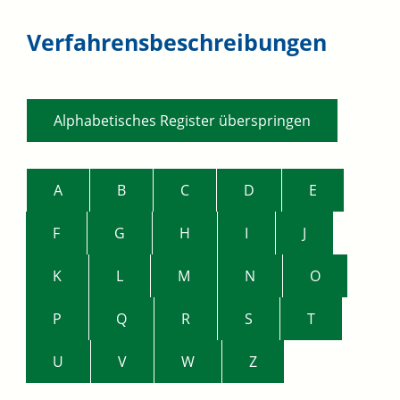
Verfahrensbeschreibungen
Alphabetisches Register überspringen
A
B
C
D
E
F
G
H
I
J
K
L
M
N
O
P
Q
R
S
T
U
V
W
Z