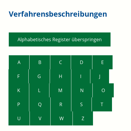
Verfahrensbeschreibungen
Alphabetisches Register überspringen
A
B
C
D
E
F
G
H
I
J
K
L
M
N
O
P
Q
R
S
T
U
V
W
Z