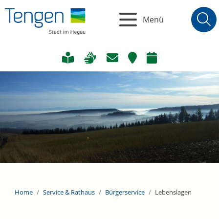
Menü
Home
Service & Rathaus
Bürgerservice
Lebenslagen