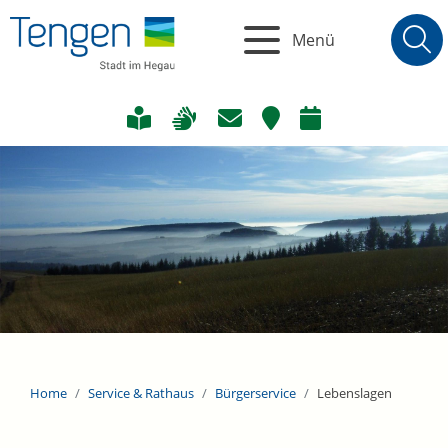
Menü
Home
Service & Rathaus
Bürgerservice
Lebenslagen