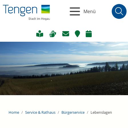
Menü
Home
Service & Rathaus
Bürgerservice
Lebenslagen