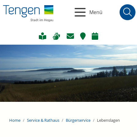
Menü
Home
Service & Rathaus
Bürgerservice
Lebenslagen