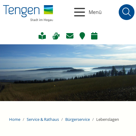
Menü
Home
Service & Rathaus
Bürgerservice
Lebenslagen