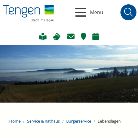
Menü
Home
Service & Rathaus
Bürgerservice
Lebenslagen