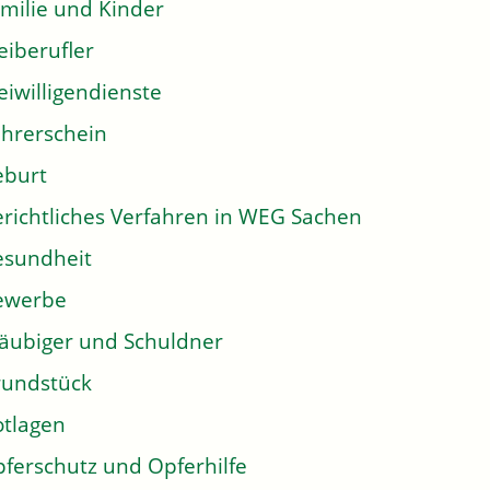
milie und Kinder
eiberufler
eiwilligendienste
hrerschein
eburt
richtliches Verfahren in WEG Sachen
sundheit
ewerbe
äubiger und Schuldner
undstück
tlagen
ferschutz und Opferhilfe