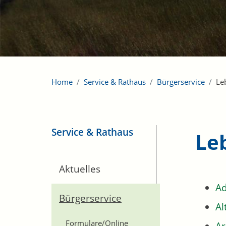
Home
Service & Rathaus
Bürgerservice
Le
Service & Rathaus
Le
Aktuelles
Ad
Bürgerservice
Al
Formulare/Online