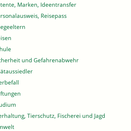
tente, Marken, Ideentransfer
rsonalausweis, Reisepass
legeeltern
isen
hule
cherheit und Gefahrenabwehr
ätaussiedler
erbefall
iftungen
tudium
erhaltung, Tierschutz, Fischerei und Jagd
mwelt