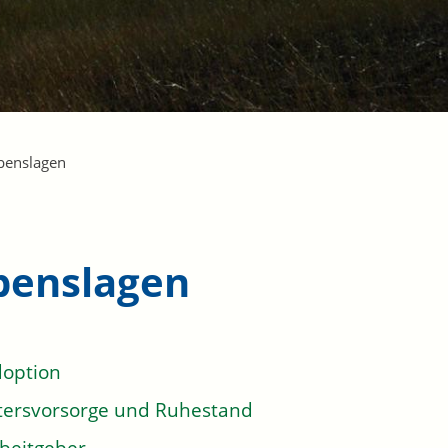
benslagen
benslagen
option
tersvorsorge und Ruhestand