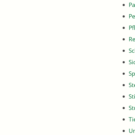
Pa
Pe
Pf
Re
Sc
Si
Sp
St
St
S
Ti
U