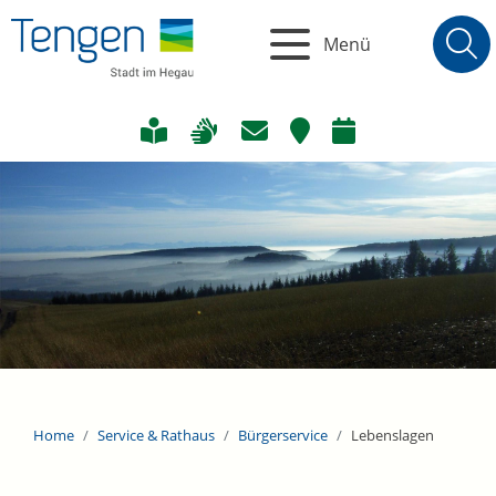
Menü
Home
Service & Rathaus
Bürgerservice
Lebenslagen