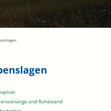
benslagen
benslagen
option
tersvorsorge und Ruhestand