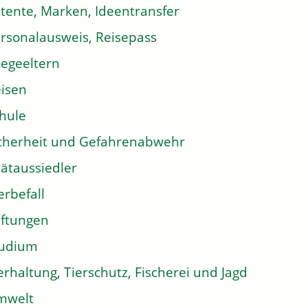
tente, Marken, Ideentransfer
rsonalausweis, Reisepass
legeeltern
isen
hule
cherheit und Gefahrenabwehr
ätaussiedler
erbefall
iftungen
tudium
erhaltung, Tierschutz, Fischerei und Jagd
mwelt