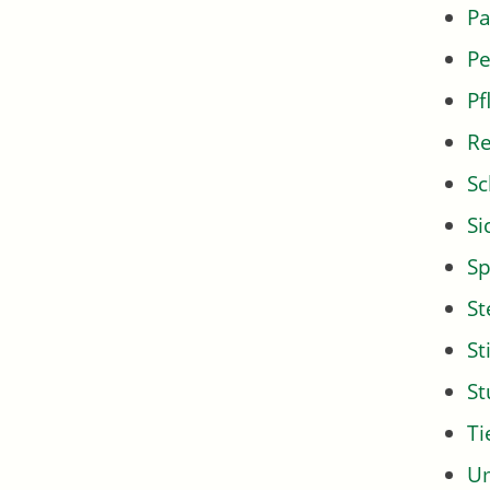
Pa
Pe
Pf
Re
Sc
Si
Sp
St
St
S
Ti
U