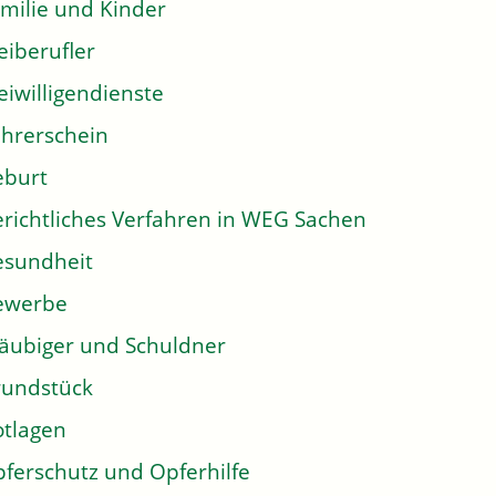
milie und Kinder
eiberufler
eiwilligendienste
hrerschein
eburt
richtliches Verfahren in WEG Sachen
sundheit
ewerbe
äubiger und Schuldner
undstück
tlagen
ferschutz und Opferhilfe