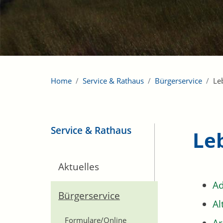
Home
Service & Rathaus
Bürgerservice
Le
Service & Rathaus
Le
Aktuelles
Ad
Bürgerservice
Al
Formulare/Online