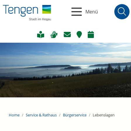
Menü
Home
Service & Rathaus
Bürgerservice
Lebenslagen