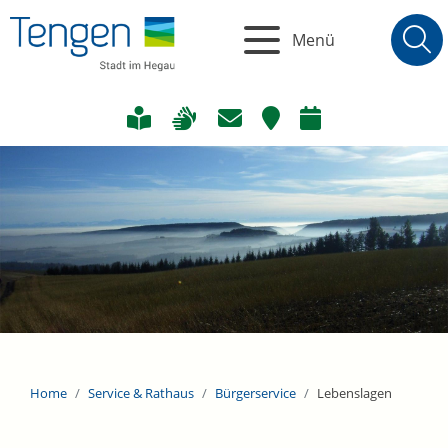
Menü
Home
Service & Rathaus
Bürgerservice
Lebenslagen