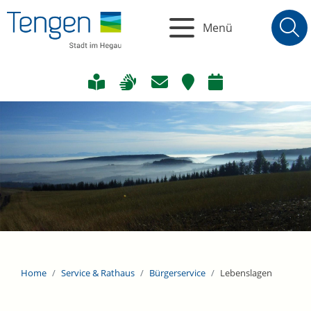
Menü
Home
Service & Rathaus
Bürgerservice
Lebenslagen