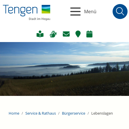
Menü
Home
Service & Rathaus
Bürgerservice
Lebenslagen