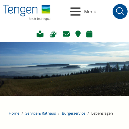
Menü
Home
Service & Rathaus
Bürgerservice
Lebenslagen