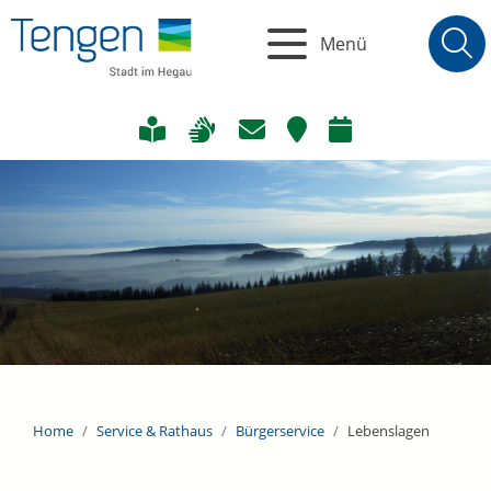
Menü
Home
Service & Rathaus
Bürgerservice
Lebenslagen