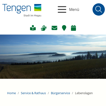
Menü
Home
Service & Rathaus
Bürgerservice
Lebenslagen