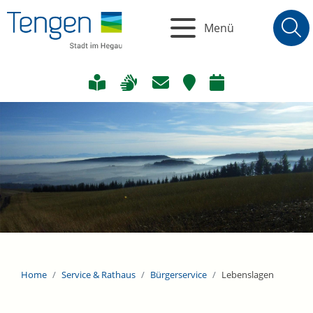
Menü
Home
Service & Rathaus
Bürgerservice
Lebenslagen