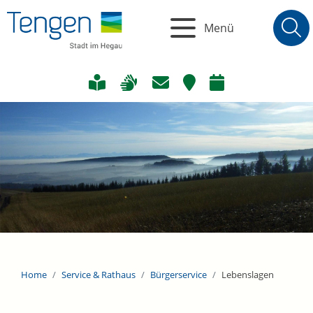
Menü
Home
Service & Rathaus
Bürgerservice
Lebenslagen