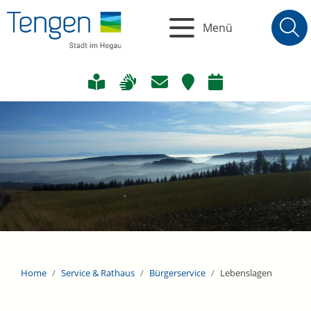
Menü
Home
Service & Rathaus
Bürgerservice
Lebenslagen